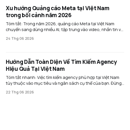
Xu hướng Quảng cáo Meta tại Việt Nam
trong bối cảnh năm 2026
Tóm tắt: Trong năm 2026, quảng cáo Meta tại Việt Nam
chuyển sang dùng nhiều AI, tập trung vào video, nhắn tin và
thương mại hội thoại. Doanh nghiệp cần tối ưu nội dung,
24 Thg 06 2026
bám sát chính sách và mở rộng sang các nền tảng mới như
Threads để giảm
Hướng Dẫn Toàn Diện Về Tìm Kiếm Agency
Hiệu Quả Tại Việt Nam
Tóm tắt nhanh: Việc tìm kiếm agency phù hợp tại Việt Nam
tùy thuộc vào mục tiêu và ngân sách cụ thể của bạn. Đừng
bị ảnh hưởng bởi những lời mời chào hấp dẫn hoặc danh
22 Thg 06 2026
sách khách hàng lớn; thay vào đó, hãy tập trung vào các
agency