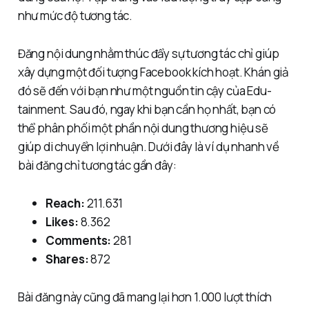
như mức độ tương tác.
Đăng nội dung nhằm thúc đẩy sự tương tác chỉ giúp
xây dựng một đối tượng Facebook kích hoạt. Khán giả
đó sẽ đến với bạn như một nguồn tin cậy của Edu-
tainment. Sau đó, ngay khi bạn cần họ nhất, bạn có
thể phân phối một phần nội dung thương hiệu sẽ
giúp di chuyển lợi nhuận. Dưới đây là ví dụ nhanh về
bài đăng chỉ tương tác gần đây:
Reach:
211.631
Likes:
8.362
Comments:
281
Shares:
872
Bài đăng này cũng đã mang lại hơn 1.000 lượt thích