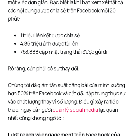
một việc đơn giản. Đặc biệt là khi bạn xem xét tất cả
các nội dung được chia sẻ trên Facebook mỗi 20
phút:
1 triệu liên kết được chia sẻ
4.86 triệu ảnh được tải lên
763,888 cập nhật trạng thái được gửi đi
Rõ ràng, cần phải có sự thay đổi.
Chúng tôi đã giảm tần suất đăng bài của mình xuống
hơn 50% trên Facebook và bắt đầu tập trung thực sự
vào chất lượng thay vì số lượng. Điều gì xảy ra tiếp
theo, ngay cả người
quản lý social media
lạc quan
nhất cũng không ngờ tới:
Lượt reach và engagement trên Facebook của