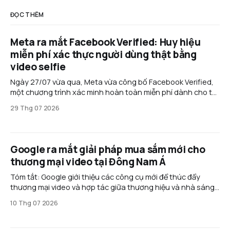
ĐỌC THÊM
Meta ra mắt Facebook Verified: Huy hiệu
miễn phí xác thực người dùng thật bằng
video selfie
Ngày 27/07 vừa qua, Meta vừa công bố Facebook Verified,
một chương trình xác minh hoàn toàn miễn phí dành cho tài
khoản cá nhân trên Facebook. Thay vì yêu cầu đăng ký gói
29 Thg 07 2026
thuê bao như Meta Verified, tính năng mới sử dụng video
selfie để xác nhận
Google ra mắt giải pháp mua sắm mới cho
thương mại video tại Đông Nam Á
Tóm tắt: Google giới thiệu các công cụ mới để thúc đẩy
thương mại video và hợp tác giữa thương hiệu và nhà sáng
tạo ở Đông Nam Á. Các giải pháp như Commerce Media
10 Thg 07 2026
Suite và Creator Partnerships Boost giúp chuyển đổi người
xem thành khách hàng nhanh hơn,