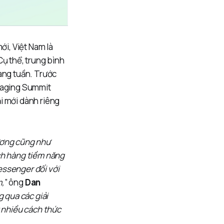
i, Việt Nam là
Cụ thể, trung bình
hàng tuần. Trước
ssaging Summit
i mới dành riêng
Dương cũng như
ách hàng tiềm năng
essenger đối với
m,
” ông
Dan
 qua các giải
 nhiều cách thức