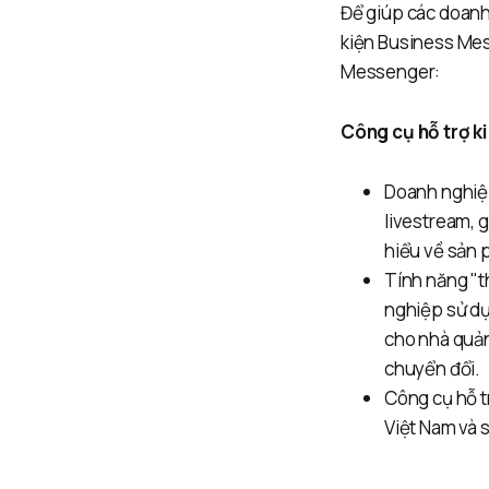
Để giúp các doanh 
kiện Business Mes
Messenger:
Công cụ hỗ trợ k
Doanh nghiệ
livestream, 
hiểu về sản
Tính năng "t
nghiệp sử dụ
cho nhà quản
chuyển đổi.
Công cụ hỗ t
Việt Nam và 