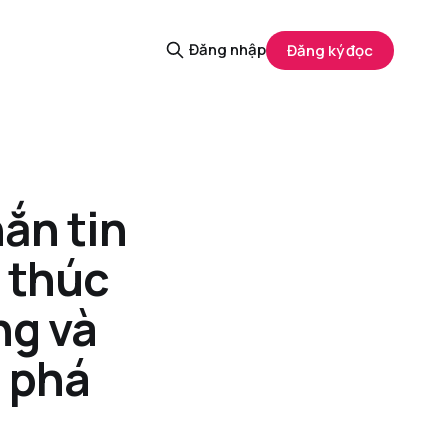
Đăng nhập
Đăng ký đọc
hắn tin
, thúc
ng và
 phá