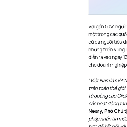
Với gần 50% người
một trong các quốc
cứ ba người tiêu d
những triển vọng 
diễn ra vào ngày 
cho doanh nghiệp 
“
Việt Nam là một 
trên toàn thế giớ
từ quảng cáo Clic
các hoạt động tăn
Neary, Phó Chủ t
pháp nhắn tin mới
hơn để kết nối với