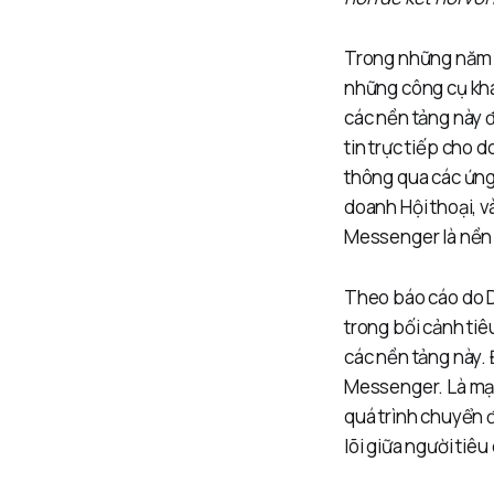
Trong những năm g
những công cụ khá
các nền tảng này 
tin trực tiếp cho
thông qua các ứng
doanh Hội thoại, v
Messenger là nền t
Theo báo cáo do D
trong bối cảnh tiê
các nền tảng này.
Messenger. Là mạn
quá trình chuyển đ
lõi giữa người tiê