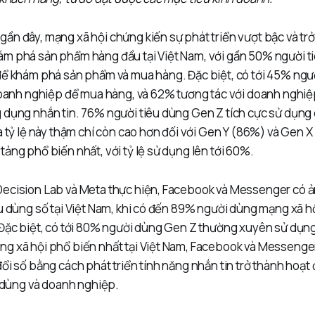
ần đây, mạng xã hội chứng kiến sự phát triển vượt bậc và tr
m phá sản phẩm hàng đầu tại Việt Nam, với gần 50% người t
để khám phá sản phẩm và mua hàng. Đặc biệt, có tới 45% ngư
 doanh nghiệp để mua hàng, và 62% tương tác với doanh nghi
 dụng nhắn tin. 76% người tiêu dùng Gen Z tích cực sử dụng 
à tỷ lệ này thậm chí còn cao hơn đối với Gen Y (86%) và Gen 
ảng phổ biến nhất, với tỷ lệ sử dụng lên tới 60%.
ecision Lab và Meta thực hiện, Facebook và Messenger có 
u dùng số tại Việt Nam, khi có đến 89% người dùng mạng xã h
 Đặc biệt, có tới 80% người dùng Gen Z thường xuyên sử dụn
g xã hội phổ biến nhất tại Việt Nam, Facebook và Messenge
ổi số bằng cách phát triển tính năng nhắn tin trở thành hoạt 
u dùng và doanh nghiệp.