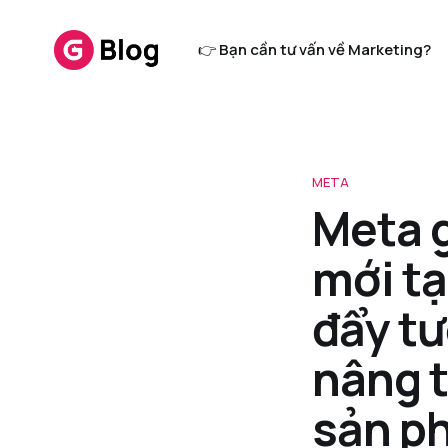
👉 Bạn cần tư vấn về Marketing?
META
Meta g
mới tạ
đẩy tư
nâng 
sản p