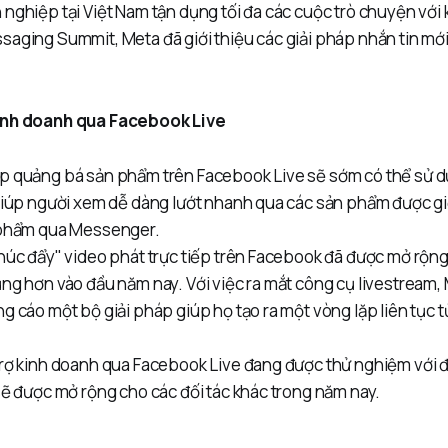
nghiệp tại Việt Nam tận dụng tối đa các cuộc trò chuyện với 
saging Summit, Meta đã giới thiệu các giải pháp nhắn tin mớ
inh doanh qua Facebook Live
p quảng bá sản phẩm trên Facebook Live sẽ sớm có thể sử 
giúp người xem dễ dàng lướt nhanh qua các sản phẩm được giớ
 phẩm qua Messenger.
húc đẩy" video phát trực tiếp trên Facebook đã được mở rộn
ng hơn vào đầu năm nay. Với việc ra mắt công cụ livestream
g cáo một bộ giải pháp giúp họ tạo ra một vòng lặp liên tục 
rợ kinh doanh qua Facebook Live đang được thử nghiệm với đố
sẽ được mở rộng cho các đối tác khác trong năm nay.