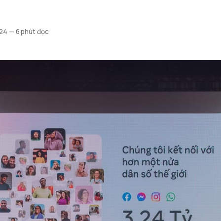
024
—
6 phút đọc