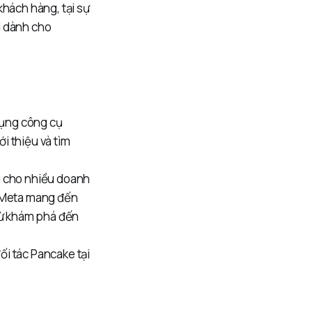
khách hàng, tại sự
i dành cho
dụng công cụ
i thiệu và tìm
g cho nhiều doanh
, Meta mang đến
từ khám phá đến
i tác Pancake tại