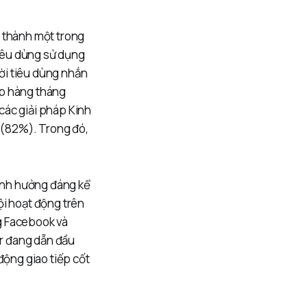
ở thành một trong
iêu dùng sử dụng
ời tiêu dùng nhắn
ệp hàng tháng
các giải pháp Kinh
X (82%). Trong đó,
ảnh hưởng đáng kể
ội hoạt động trên
g Facebook và
r đang dẫn đầu
động giao tiếp cốt