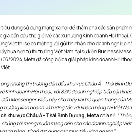
 tiêu dùng sử dụng mạng xã hội để khám phá các sản phẩm mớ
 gia dẫn đầu thế giới về các xu hướng Kinh doanh Hội thoại. 
ùng Việt thì sẽ có một người gửi tin nhắn cho doanh nghiệp 
đầy hứa hẹn từ thị trường Việt Nam, tại sự kiện Business Me
13/06/2024, Meta đã công bố ba giải pháp kinh doanh Hội thoạ
Việt.
trong những thị trường dẫn đầu khu vực Châu Á - Thái Bình 
i về Kinh doanh Hội thoại, với 83% doanh nghiệp tiếp cận kh
k đến Messenger. Điều này cho thấy vai trò quan trọng của M
g trưởng kinh doanh và tương tác với khách hàng tại Việt Na
ịch khu vực Châu Á - Thái Bình Dương, Meta
chia sẻ. “
Thông
, chúng tôi mong muốn mang đến cho các doanh nghiệp Việt
 khách hàng, từ đó đạt được các mục tiêu kinh doanh.
”