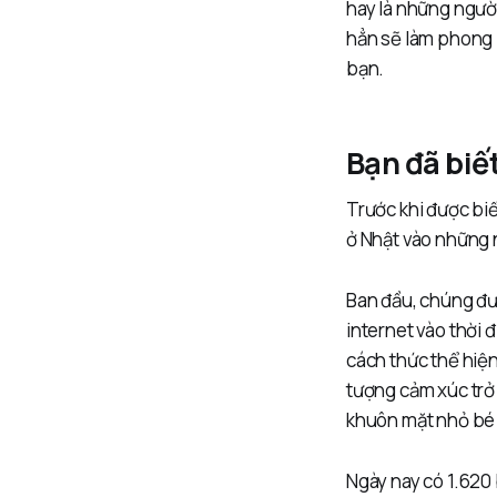
hay là những người
hẳn sẽ làm phong 
bạn.
Bạn đã biế
Trước khi được bi
ở Nhật vào những
Ban đầu, chúng đượ
internet vào thời 
cách thức thể hiện
tượng cảm xúc trở
khuôn mặt nhỏ bé 
Ngày nay có 1.620