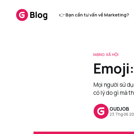
👉 Bạn cần tư vấn về Marketing?
MẠNG XÃ HỘI
Emoji:
Mọi người sử dụ
có lý do gì mà t
GUDJOB
23 Thg 06 2