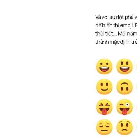
Và với sự đột phá
để hiển thị emoji.
thời tiết,… Mỗi nă
thành mặc định trê