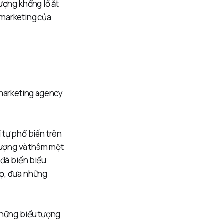
ượng khổng lồ ắt
 marketing của
 marketing agency
 tự phổ biến trên
 tượng và thêm một
 đã biến biểu
họ, đưa những
 những biểu tượng