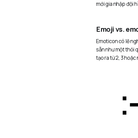
mới gia nhập đội 
Emoji vs. em
Emoticon có lẽ ngh
sẵn như một thói 
tạo ra từ 2, 3 hoặc