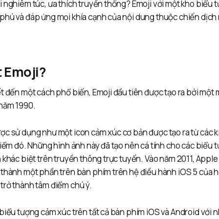
 nghiêm túc, ưa thích truyền thống? Emoji với một kho biểu t
phú và đáp ứng mọi khía cạnh của nội dung thuộc chiến dịch
t Emoji?
ết đến một cách phổ biến, Emoji đầu tiên được tạo ra bởi một
 năm 1990.
c sử dụng như một icon cảm xúc cơ bản được tạo ra từ các kí
điểm đó. Những hình ảnh này đã tạo nên cá tính cho các biểu
 khác biệt trên truyền thông trực tuyến. Vào năm 2011, Apple
 thành một phần trên bàn phím trên hệ điều hành iOS 5 của 
trở thành tâm điểm chú ý.
 biểu tượng cảm xúc trên tất cả bàn phím iOS và Android với