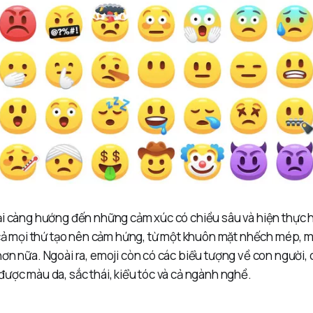
ại càng hướng đến những cảm xúc có chiều sâu và hiện thực h
 cả mọi thứ tạo nên cảm hứng, từ một khuôn mặt nhếch mép, m
ơn nữa. Ngoài ra, emoji còn có các biểu tượng về con người, c
ược màu da, sắc thái, kiểu tóc và cả ngành nghề.