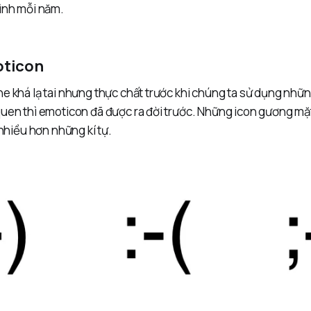
hình mỗi năm.
oticon
e khá lạ tai nhưng thực chất trước khi chúng ta sử dụng nhữ
quen thì emoticon đã được ra đời trước. Những icon gương mặ
 nhiều hơn những kí tự.