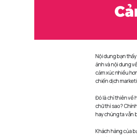
Nội dung bạn thấy 
ảnh và nội dung v
cảm xúc nhiều hơn
chiến dịch market
Đó là chỉ thiên về
chữ thì sao? Chính
hay chúng ta vẫn b
Khách hàng của bạn