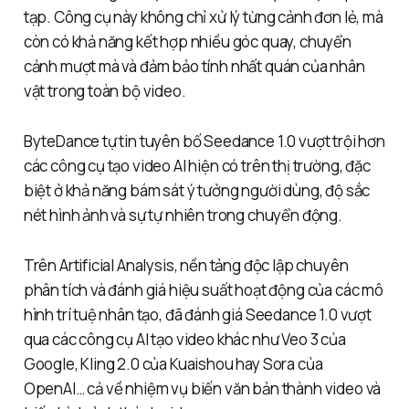
tạp. Công cụ này không chỉ xử lý từng cảnh đơn lẻ, mà
còn có khả năng kết hợp nhiều góc quay, chuyển
cảnh mượt mà và đảm bảo tính nhất quán của nhân
vật trong toàn bộ video.
ByteDance tự tin tuyên bố Seedance 1.0 vượt trội hơn
các công cụ tạo video AI hiện có trên thị trường, đặc
biệt ở khả năng bám sát ý tưởng người dùng, độ sắc
nét hình ảnh và sự tự nhiên trong chuyển động.
Trên Artificial Analysis, nền tảng độc lập chuyên
phân tích và đánh giá hiệu suất hoạt động của các mô
hình trí tuệ nhân tạo, đã đánh giá Seedance 1.0 vượt
qua các công cụ AI tạo video khác như Veo 3 của
Google, Kling 2.0 của Kuaishou hay Sora của
OpenAI… cả về nhiệm vụ biến văn bản thành video và