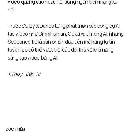
video quảng cáo hoặc nội dung ngắn trên mạng xã
hội.
Trước đó, ByteDance từng phát triển các công cụ AI
tạo video như OmniHuman, Goku và Jimeng AI, nhưng
Seedance 1.0 là sản phẩm đầu tiên mà hãng tự tin
tuyên bố có thể vượt trội các đối thủ về khả năng
sáng tạo video bằng AI.
T.Thủy_Dân Trí
ĐỌC THÊM