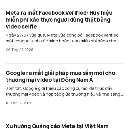
Meta ra mắt Facebook Verified: Huy hiệu
miễn phí xác thực người dùng thật bằng
video selfie
Ngày 27/07 vừa qua, Meta vừa công bố Facebook Verified,
một chương trình xác minh hoàn toàn miễn phí dành cho tài
khoản cá nhân trên Facebook. Thay vì yêu cầu đăng ký gói
29 Thg 07 2026
thuê bao như Meta Verified, tính năng mới sử dụng video
selfie để xác nhận
Google ra mắt giải pháp mua sắm mới cho
thương mại video tại Đông Nam Á
Tóm tắt: Google giới thiệu các công cụ mới để thúc đẩy
thương mại video và hợp tác giữa thương hiệu và nhà sáng
tạo ở Đông Nam Á. Các giải pháp như Commerce Media
10 Thg 07 2026
Suite và Creator Partnerships Boost giúp chuyển đổi người
xem thành khách hàng nhanh hơn,
Xu hướng Quảng cáo Meta tại Việt Nam