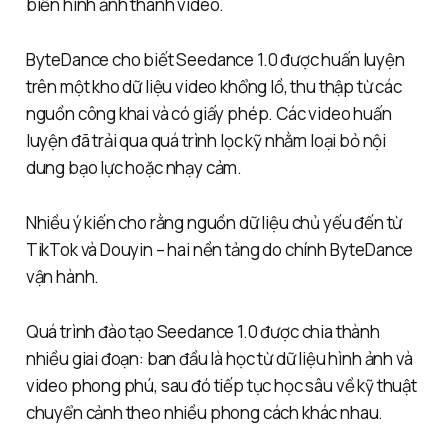
biến hình ảnh thành video.
ByteDance cho biết Seedance 1.0 được huấn luyện
trên một kho dữ liệu video khổng lồ, thu thập từ các
nguồn công khai và có giấy phép. Các video huấn
luyện đã trải qua quá trình lọc kỹ nhằm loại bỏ nội
dung bạo lực hoặc nhạy cảm.
Nhiều ý kiến cho rằng nguồn dữ liệu chủ yếu đến từ
TikTok và Douyin – hai nền tảng do chính ByteDance
vận hành.
Quá trình đào tạo Seedance 1.0 được chia thành
nhiều giai đoạn: ban đầu là học từ dữ liệu hình ảnh và
video phong phú, sau đó tiếp tục học sâu về kỹ thuật
chuyển cảnh theo nhiều phong cách khác nhau.