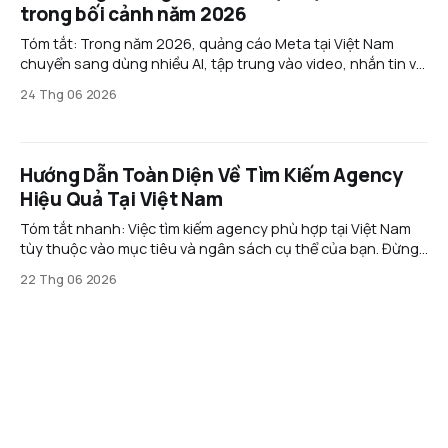
trong bối cảnh năm 2026
Tóm tắt: Trong năm 2026, quảng cáo Meta tại Việt Nam
chuyển sang dùng nhiều AI, tập trung vào video, nhắn tin và
thương mại hội thoại. Doanh nghiệp cần tối ưu nội dung,
24 Thg 06 2026
bám sát chính sách và mở rộng sang các nền tảng mới như
Threads để giảm
Hướng Dẫn Toàn Diện Về Tìm Kiếm Agency
Hiệu Quả Tại Việt Nam
Tóm tắt nhanh: Việc tìm kiếm agency phù hợp tại Việt Nam
tùy thuộc vào mục tiêu và ngân sách cụ thể của bạn. Đừng
bị ảnh hưởng bởi những lời mời chào hấp dẫn hoặc danh
22 Thg 06 2026
sách khách hàng lớn; thay vào đó, hãy tập trung vào các
agency