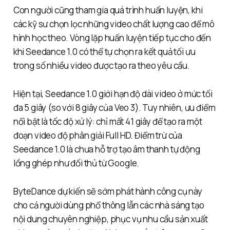
Con người cũng tham gia quá trình huấn luyện, khi
các kỹ sư chọn lọc những video chất lượng cao để mô
hình học theo. Vòng lặp huấn luyện tiếp tục cho đến
khi Seedance 1.0 có thể tự chọn ra kết quả tối ưu
trong số nhiều video được tạo ra theo yêu cầu.
Hiện tại, Seedance 1.0 giới hạn độ dài video ở mức tối
đa 5 giây (so với 8 giây của Veo 3). Tuy nhiên, ưu điểm
nổi bật là tốc độ xử lý: chỉ mất 41 giây để tạo ra một
đoạn video độ phân giải Full HD. Điểm trừ của
Seedance 1.0 là chưa hỗ trợ tạo âm thanh tự động
lồng ghép như đối thủ từ Google.
ByteDance dự kiến sẽ sớm phát hành công cụ này
cho cả người dùng phổ thông lẫn các nhà sáng tạo
nội dung chuyên nghiệp, phục vụ nhu cầu sản xuất