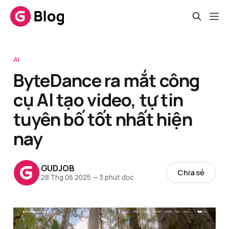
AI
ByteDance ra mắt công
cụ AI tạo video, tự tin
tuyên bố tốt nhất hiện
nay
GUDJOB
Chia sẻ
28 Thg 06 2025
—
3 phút đọc