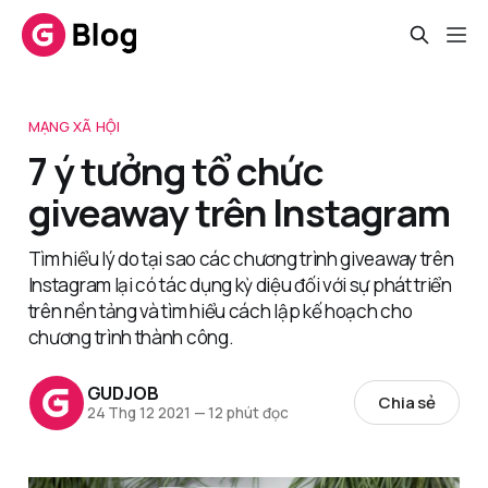
MẠNG XÃ HỘI
7 ý tưởng tổ chức
giveaway trên Instagram
Tìm hiểu lý do tại sao các chương trình giveaway trên
Instagram lại có tác dụng kỳ diệu đối với sự phát triển
trên nền tảng và tìm hiểu cách lập kế hoạch cho
chương trình thành công.
GUDJOB
Chia sẻ
24 Thg 12 2021
—
12 phút đọc