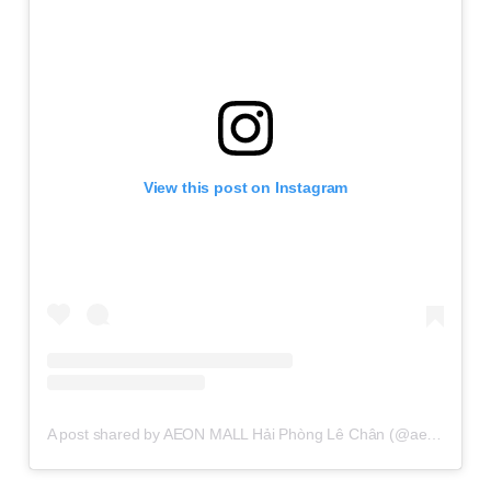
View this post on Instagram
A post shared by AEON MALL Hải Phòng Lê Chân (@aeonmall.haiphonglechan)