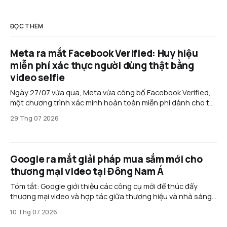
ĐỌC THÊM
Meta ra mắt Facebook Verified: Huy hiệu
miễn phí xác thực người dùng thật bằng
video selfie
Ngày 27/07 vừa qua, Meta vừa công bố Facebook Verified,
một chương trình xác minh hoàn toàn miễn phí dành cho tài
khoản cá nhân trên Facebook. Thay vì yêu cầu đăng ký gói
29 Thg 07 2026
thuê bao như Meta Verified, tính năng mới sử dụng video
selfie để xác nhận
Google ra mắt giải pháp mua sắm mới cho
thương mại video tại Đông Nam Á
Tóm tắt: Google giới thiệu các công cụ mới để thúc đẩy
thương mại video và hợp tác giữa thương hiệu và nhà sáng
tạo ở Đông Nam Á. Các giải pháp như Commerce Media
10 Thg 07 2026
Suite và Creator Partnerships Boost giúp chuyển đổi người
xem thành khách hàng nhanh hơn,