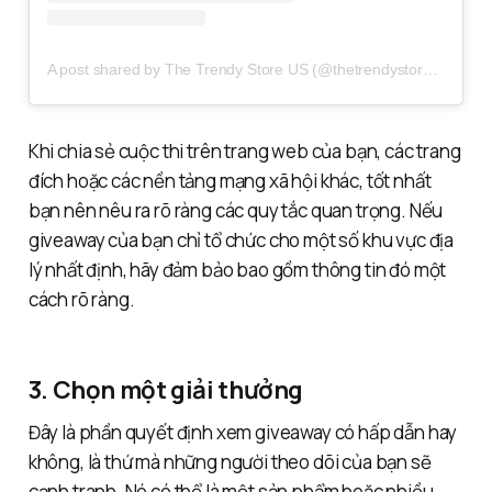
A post shared by The Trendy Store US (@thetrendystoreus)
Khi chia sẻ cuộc thi trên trang web của bạn, các trang
đích hoặc các nền tảng mạng xã hội khác, tốt nhất
bạn nên nêu ra rõ ràng các quy tắc quan trọng. Nếu
giveaway của bạn chỉ tổ chức cho một số khu vực địa
lý nhất định, hãy đảm bảo bao gồm thông tin đó một
cách rõ ràng.
3. Chọn một giải thưởng
Đây là phần quyết định xem giveaway có hấp dẫn hay
không, là thứ mà những người theo dõi của bạn sẽ
cạnh tranh. Nó có thể là một sản phẩm hoặc nhiều