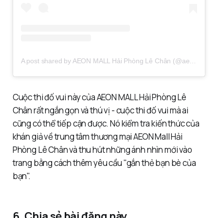
A post shared by AEON MALL Hải Phòng Lê Chân (@aeonmall.haiphonglechan)
Cuộc thi đố vui này của AEON MALL Hải Phòng Lê
Chân rất ngắn gọn và thú vị - cuộc thi đố vui mà ai
cũng có thể tiếp cận được. Nó kiểm tra kiến thức của
khán giả về trung tâm thương mại AEON Mall Hải
Phòng Lê Chân và thu hút những ánh nhìn mới vào
trang bằng cách thêm yêu cầu "gắn thẻ bạn bè của
bạn".
6. Chia sẻ bài đăng này