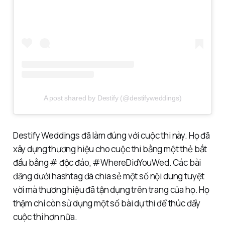
A post shared by Destify (@destifyweddings)
Destify Weddings đã làm đúng với cuộc thi này. Họ đã
xây dựng thương hiệu cho cuộc thi bằng một thẻ bắt
đầu bằng # độc đáo, #WhereDidYouWed. Các bài
đăng dưới hashtag đã chia sẻ một số nội dung tuyệt
vời mà thương hiệu đã tận dụng trên trang của họ. Họ
thậm chí còn sử dụng một số bài dự thi để thúc đẩy
cuộc thi hơn nữa.