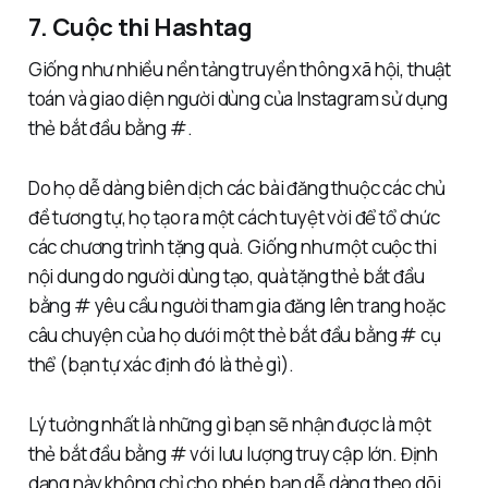
7. Cuộc thi Hashtag
Giống như nhiều nền tảng truyền thông xã hội, thuật
toán và giao diện người dùng của Instagram sử dụng
thẻ bắt đầu bằng #.
Do họ dễ dàng biên dịch các bài đăng thuộc các chủ
đề tương tự, họ tạo ra một cách tuyệt vời để tổ chức
các chương trình tặng quà. Giống như một cuộc thi
nội dung do người dùng tạo, quà tặng thẻ bắt đầu
bằng # yêu cầu người tham gia đăng lên trang hoặc
câu chuyện của họ dưới một thẻ bắt đầu bằng # cụ
thể (bạn tự xác định đó là thẻ gì).
Lý tưởng nhất là những gì bạn sẽ nhận được là một
thẻ bắt đầu bằng # với lưu lượng truy cập lớn. Định
dạng này không chỉ cho phép bạn dễ dàng theo dõi