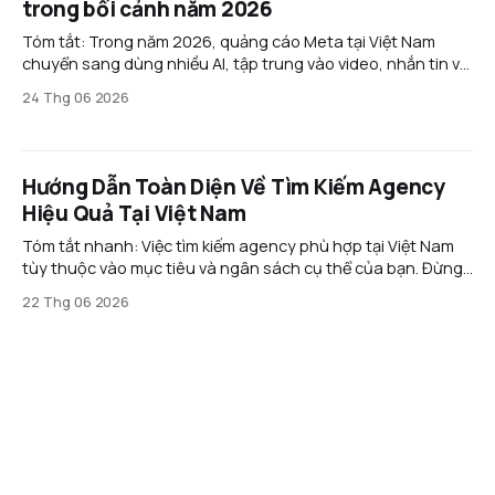
trong bối cảnh năm 2026
Tóm tắt: Trong năm 2026, quảng cáo Meta tại Việt Nam
chuyển sang dùng nhiều AI, tập trung vào video, nhắn tin và
thương mại hội thoại. Doanh nghiệp cần tối ưu nội dung,
24 Thg 06 2026
bám sát chính sách và mở rộng sang các nền tảng mới như
Threads để giảm
Hướng Dẫn Toàn Diện Về Tìm Kiếm Agency
Hiệu Quả Tại Việt Nam
Tóm tắt nhanh: Việc tìm kiếm agency phù hợp tại Việt Nam
tùy thuộc vào mục tiêu và ngân sách cụ thể của bạn. Đừng
bị ảnh hưởng bởi những lời mời chào hấp dẫn hoặc danh
22 Thg 06 2026
sách khách hàng lớn; thay vào đó, hãy tập trung vào các
agency