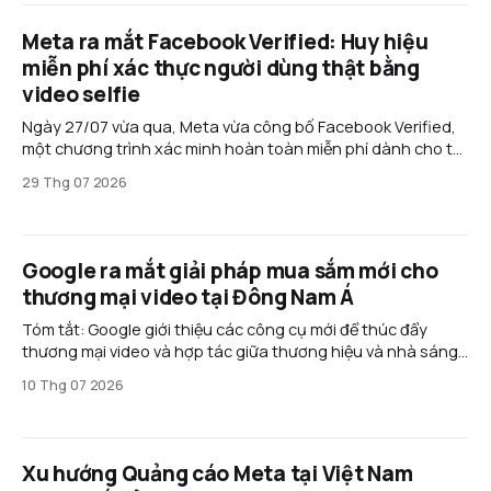
Meta ra mắt Facebook Verified: Huy hiệu
miễn phí xác thực người dùng thật bằng
video selfie
Ngày 27/07 vừa qua, Meta vừa công bố Facebook Verified,
một chương trình xác minh hoàn toàn miễn phí dành cho tài
khoản cá nhân trên Facebook. Thay vì yêu cầu đăng ký gói
29 Thg 07 2026
thuê bao như Meta Verified, tính năng mới sử dụng video
selfie để xác nhận
Google ra mắt giải pháp mua sắm mới cho
thương mại video tại Đông Nam Á
Tóm tắt: Google giới thiệu các công cụ mới để thúc đẩy
thương mại video và hợp tác giữa thương hiệu và nhà sáng
tạo ở Đông Nam Á. Các giải pháp như Commerce Media
10 Thg 07 2026
Suite và Creator Partnerships Boost giúp chuyển đổi người
xem thành khách hàng nhanh hơn,
Xu hướng Quảng cáo Meta tại Việt Nam