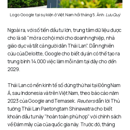
Logo Google tại sự kiện ở Việt Nam hồi tháng 5. Ảnh: 
Lưu Quý
Ngoài ra, với số tiền đầu tư lớn, trung tâm dữ liệu được
cho là sẽ "mở ra cơ hội mới cho doanh nghiệp, nhà
giáo dục và tất cả người dân Thái Lan". Dẫn nghiên
cứu của Deloitte, Google cho biết dự án có thể tạo ra
trung bình 14.000 việc làm mỗi năm tại đây cho đến
2029.
Thái Lan có nền kinh tế số đứng thứ hai tại Đông Nam
Á, sau Indonesia và trên Việt Nam, theo báo cáo năm
2023 của Google and Temasek.
Reuters
dẫn lời Thủ
tướng Thái Lan Paetongtarn Shinawatra cho biết
khoản đầu tư này "hoàn toàn phù hợp" với chính sách
về Đám mây của của quốc gia này. Trước đó, tháng