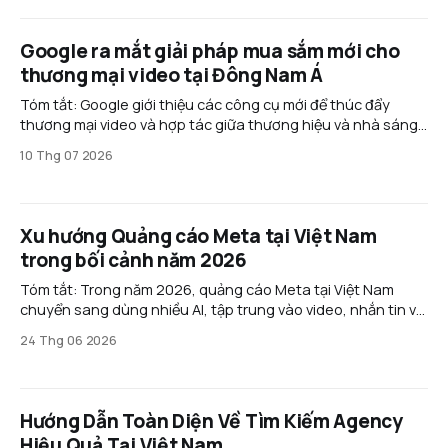
Google ra mắt giải pháp mua sắm mới cho
thương mại video tại Đông Nam Á
Tóm tắt: Google giới thiệu các công cụ mới để thúc đẩy
thương mại video và hợp tác giữa thương hiệu và nhà sáng
tạo ở Đông Nam Á. Các giải pháp như Commerce Media
10 Thg 07 2026
Suite và Creator Partnerships Boost giúp chuyển đổi người
xem thành khách hàng nhanh hơn,
Xu hướng Quảng cáo Meta tại Việt Nam
trong bối cảnh năm 2026
Tóm tắt: Trong năm 2026, quảng cáo Meta tại Việt Nam
chuyển sang dùng nhiều AI, tập trung vào video, nhắn tin và
thương mại hội thoại. Doanh nghiệp cần tối ưu nội dung,
24 Thg 06 2026
bám sát chính sách và mở rộng sang các nền tảng mới như
Threads để giảm
Hướng Dẫn Toàn Diện Về Tìm Kiếm Agency
Hiệu Quả Tại Việt Nam