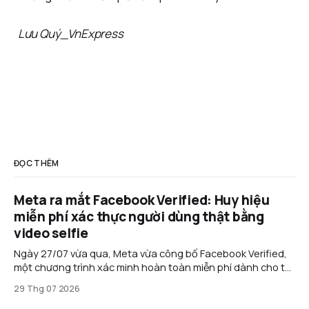
Lưu Quý_VnExpress
ĐỌC THÊM
Meta ra mắt Facebook Verified: Huy hiệu
miễn phí xác thực người dùng thật bằng
video selfie
Ngày 27/07 vừa qua, Meta vừa công bố Facebook Verified,
một chương trình xác minh hoàn toàn miễn phí dành cho tài
khoản cá nhân trên Facebook. Thay vì yêu cầu đăng ký gói
29 Thg 07 2026
thuê bao như Meta Verified, tính năng mới sử dụng video
selfie để xác nhận