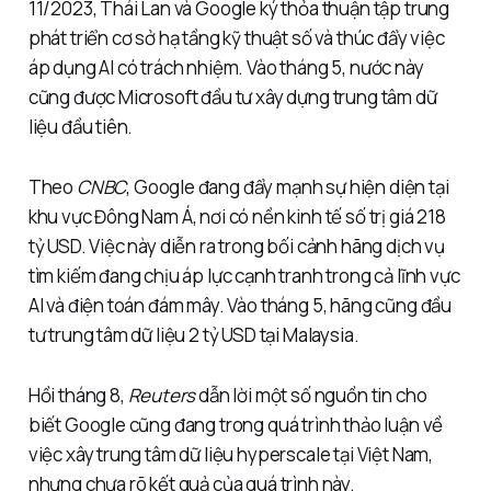
11/2023, Thái Lan và Google ký thỏa thuận tập trung
phát triển cơ sở hạ tầng kỹ thuật số và thúc đẩy việc
áp dụng AI có trách nhiệm. Vào tháng 5, nước này
cũng được Microsoft đầu tư xây dựng trung tâm dữ
liệu đầu tiên.
Theo
CNBC
, Google đang đẩy mạnh sự hiện diện tại
khu vực Đông Nam Á, nơi có nền kinh tế số trị giá 218
tỷ USD. Việc này diễn ra trong bối cảnh hãng dịch vụ
tìm kiếm đang chịu áp lực cạnh tranh trong cả lĩnh vực
AI và điện toán đám mây. Vào tháng 5, hãng cũng đầu
tư trung tâm dữ liệu 2 tỷ USD tại Malaysia.
Hồi tháng 8,
Reuters
dẫn lời một số nguồn tin cho
biết Google cũng đang trong quá trình thảo luận về
việc xây trung tâm dữ liệu hyperscale tại Việt Nam,
nhưng chưa rõ kết quả của quá trình này.