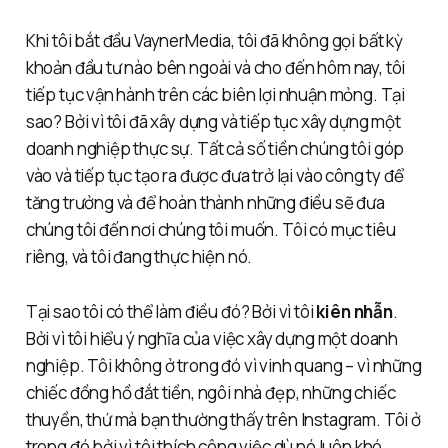
Khi tôi bắt đầu VaynerMedia, tôi đã không gọi bất kỳ
khoản đầu tư nào bên ngoài và cho đến hôm nay, tôi
tiếp tục vận hành trên các biên lợi nhuận mỏng. Tại
sao? Bởi vì tôi đã xây dựng và tiếp tục xây dựng một
doanh nghiệp thực sự. Tất cả số tiền chúng tôi góp
vào và tiếp tục tạo ra được đưa trở lại vào công ty để
tăng trưởng và để hoàn thành những điều sẽ đưa
chúng tôi đến nơi chúng tôi muốn. Tôi có mục tiêu
riêng, và tôi đang thực hiện nó.
Tại sao tôi có thể làm điều đó? Bởi vì tôi
kiên nhẫn
.
Bởi vì tôi hiểu ý nghĩa của việc xây dựng một doanh
nghiệp. Tôi không ở trong đó vì vinh quang – vì những
chiếc đồng hồ đắt tiền, ngôi nhà đẹp, những chiếc
thuyền, thứ mà bạn thường thấy trên Instagram. Tôi ở
trong đó bởi vì tôi thích công việc dù nó luôn khó