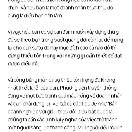
khăn. Và nếu bạn là một doanh nhân thực thụ, đó
cũng là điều bạn nên làm.
Vì vậy, nếu bạn có sự can đảm muốn xây dựng thứ gì
đó sẽ theo bạn trong suốt quãng đời còn lại, để mang
lại cho bạn sự tự do hay mục đích cao cả nào đó thì
đừng thiếu tôn trọng với những gì cần thiết để đạt
được điều đó.
Và công bằng mà nói, sự thiếu tôn trọng đó không
nhất thiết là lỗi của bạn. Phương tiện truyền thông
đang vẽ một bức tranh quá màu hồng về doanh nhân
và cần phải dừng lại. Với tất cả các tiêu đề như “Bán
doanh nghiệp với giá … triệu đô”, điều bắt buộc là
chúng ta cần xác định lại ý nghĩa của việc trở thành
một người sáng lập thành công. Mọi người đều muốn