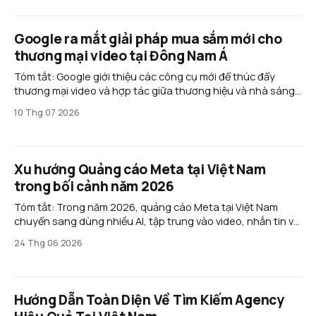
selfie để xác nhận
Google ra mắt giải pháp mua sắm mới cho
thương mại video tại Đông Nam Á
Tóm tắt: Google giới thiệu các công cụ mới để thúc đẩy
thương mại video và hợp tác giữa thương hiệu và nhà sáng
tạo ở Đông Nam Á. Các giải pháp như Commerce Media
10 Thg 07 2026
Suite và Creator Partnerships Boost giúp chuyển đổi người
xem thành khách hàng nhanh hơn,
Xu hướng Quảng cáo Meta tại Việt Nam
trong bối cảnh năm 2026
Tóm tắt: Trong năm 2026, quảng cáo Meta tại Việt Nam
chuyển sang dùng nhiều AI, tập trung vào video, nhắn tin và
thương mại hội thoại. Doanh nghiệp cần tối ưu nội dung,
24 Thg 06 2026
bám sát chính sách và mở rộng sang các nền tảng mới như
Threads để giảm
Hướng Dẫn Toàn Diện Về Tìm Kiếm Agency