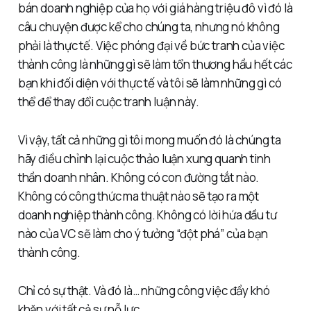
bán doanh nghiệp của họ với giá hàng triệu đô vì đó là
câu chuyện được kể cho chúng ta, nhưng nó không
phải là thực tế. Việc phóng đại về bức tranh của việc
thành công là những gì sẽ làm tổn thương hầu hết các
bạn khi đối diện với thực tế và tôi sẽ làm những gì có
thể để thay đổi cuộc tranh luận này.
Vì vậy, tất cả những gì tôi mong muốn đó là chúng ta
hãy điều chỉnh lại cuộc thảo luận xung quanh tinh
thần doanh nhân. Không có con đường tắt nào.
Không có công thức ma thuật nào sẽ tạo ra một
doanh nghiệp thành công. Không có lời hứa đầu tư
nào của VC sẽ làm cho ý tưởng “đột phá” của bạn
thành công.
Chỉ có sự thật. Và đó là… những công việc đầy khó
khăn với tất cả sự nỗ lực.