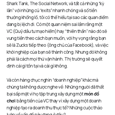
Shark Tank, The Social Network, và tất cả những “kỳ
lân” với những cú “exits” nhanh chóng và số tiền
thưởng khổng lồ, tôi có thể hiểu tại sao các quan điểm
đang bị lệch đi. Có một quan niệm sai lầm rằng một
VC (Quỹ đầu tư mạo hiểm) hay “thiên thần” nào đó sẽ
vung tiền theo cách bạn muốn, với hy vọng rằng bạn
sẽ là Zucks tiếp theo (ông chủ của Facebook), và việc
khởi nghiệp của bạn sẽ thành công. Nhưng đó không
phải là cách mọi thứ vận hành. Thị trường sẽ quyết
định cái gì tồn tại và cái gì không.
Và còn hàng chục nghìn “doanh nghiệp” khác mà
chúng ta không được nghe về: Những người đã thất
bại sấp mặt vì họ tập trung xây dựng một
món đồ
chơi
bằng tiền của VC thay vì xây dựng một doanh
nghiệp tạo ra doanh thu thực tế? Những cuộc thảo
luận về vấn đề này đang ở đâu?