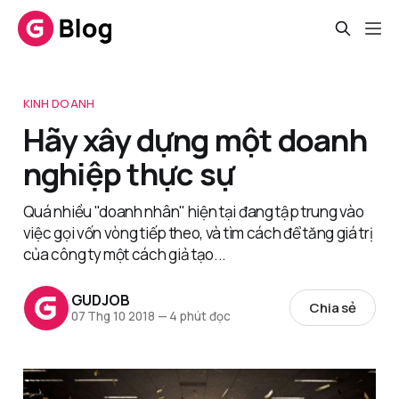
KINH DOANH
Hãy xây dựng một doanh
nghiệp thực sự
Quá nhiều "doanh nhân" hiện tại đang tập trung vào
việc gọi vốn vòng tiếp theo, và tìm cách để tăng giá trị
của công ty một cách giả tạo...
GUDJOB
Chia sẻ
07 Thg 10 2018
—
4 phút đọc