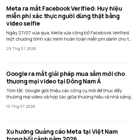
Meta ra mắt Facebook Verified: Huy hiệu
miễn phí xác thực người dùng thật bằng
video selfie
Ngày 27/07 vừa qua, Meta vừa công bố Facebook Verified,
một chương trình xác minh hoàn toàn miễn phí dành cho tài
khoản cá nhân trên Facebook. Thay vì yêu cầu đăng ký gói
29 Thg 07 2026
thuê bao như Meta Verified, tính năng mới sử dụng video
selfie để xác nhận
Google ra mắt giải pháp mua sắm mới cho
thương mại video tại Đông Nam Á
Tóm tắt: Google giới thiệu các công cụ mới để thúc đẩy
thương mại video và hợp tác giữa thương hiệu và nhà sáng
tạo ở Đông Nam Á. Các giải pháp như Commerce Media
10 Thg 07 2026
Suite và Creator Partnerships Boost giúp chuyển đổi người
xem thành khách hàng nhanh hơn,
Xu hướng Quảng cáo Meta tại Việt Nam
trong bối cảnh năm 2026