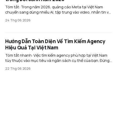
Tóm tắt: Trong năm 2026, quảng cáo Meta tại Việt Nam
chuyển sang dùng nhiều AI, tập trung vào video, nhắn tin và
thương mại hội thoại. Doanh nghiệp cần tối ưu nội dung,
24 Thg 06 2026
bám sát chính sách và mở rộng sang các nền tảng mới như
Threads để giảm
Hướng Dẫn Toàn Diện Về Tìm Kiếm Agency
Hiệu Quả Tại Việt Nam
Tóm tắt nhanh: Việc tìm kiếm agency phù hợp tại Việt Nam
tùy thuộc vào mục tiêu và ngân sách cụ thể của bạn. Đừng
bị ảnh hưởng bởi những lời mời chào hấp dẫn hoặc danh
22 Thg 06 2026
sách khách hàng lớn; thay vào đó, hãy tập trung vào các
agency