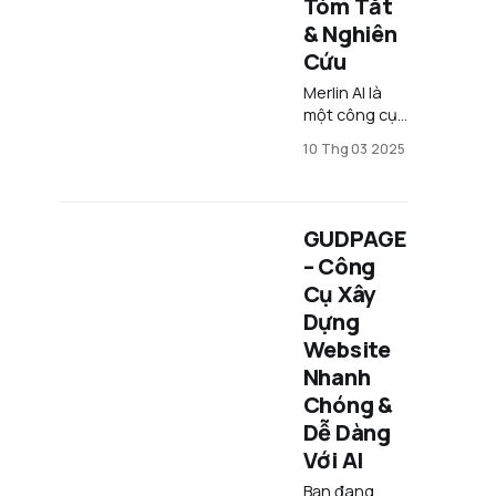
Tóm Tắt
các thao tác
& Nghiên
Cứu
Merlin AI là
một công cụ
thông minh,
10 Thg 03 2025
hỗ trợ mạnh
mẽ cho các
nhà sáng tạo
nội dung,
GUDPAGE
planner và
– Công
doanh
Cụ Xây
nghiệp nhỏ
bằng cách
Dựng
tóm tắt,
Website
nghiên cứu,
Nhanh
viết lách và
Chóng &
xử lý thông
tin nhanh
Dễ Dàng
chóng. Tất cả
Với AI
mô hình AI
hàng đầu
Bạn đang