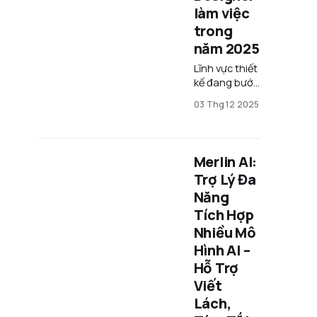
làm việc
trong
năm 2025
Lĩnh vực thiết
kế đang bước
vào giai đoạn
03 Thg 12 2025
chuyển đổi
mạnh mẽ, khi
sự xuất hiện
của trí tuệ
Merlin AI:
nhân tạo (AI)
Trợ Lý Đa
đang tái định
Năng
hình cách
các chuyên
Tích Hợp
gia sáng tạo
Nhiều Mô
vận hành
Hình AI –
công việc.
Hỗ Trợ
Những quy
trình thủ
Viết
công vốn tốn
Lách,
hàng giờ cho