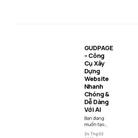
GUDPAGE
– Công
Cụ Xây
Dựng
Website
Nhanh
Chóng &
Dễ Dàng
Với AI
Bạn đang
muốn tạo
một website
24 Thg 02
chuyên