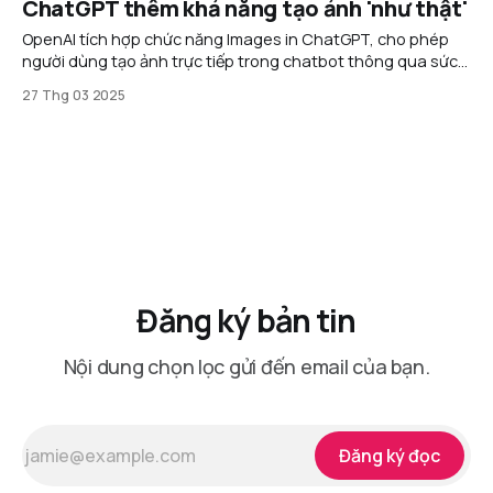
ChatGPT thêm khả năng tạo ảnh 'như thật'
OpenAI tích hợp chức năng Images in ChatGPT, cho phép
người dùng tạo ảnh trực tiếp trong chatbot thông qua sức
mạnh của mô hình GPT-4o. Ngày 26/3, OpenAI cho biết bản
27 Thg 03 2025
phát hành ban đầu của Images in ChatGPT chỉ yếu tập
trung vào tạo hình ảnh
Đăng ký bản tin
Nội dung chọn lọc gửi đến email của bạn.
Đăng ký đọc